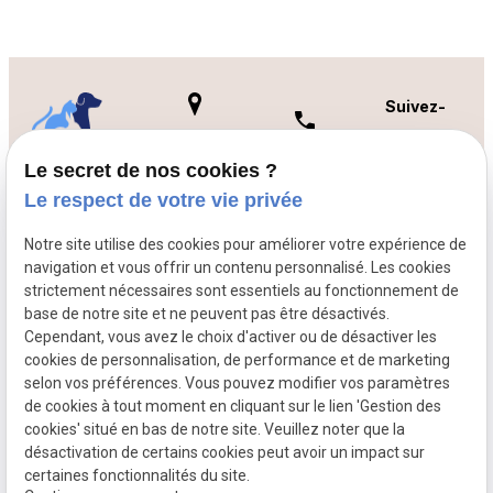
Suivez-
nous :
2 bis rue de
02 78 77 15 77
CABINET
l'hospice
Le secret de nos cookies ?
Standard
VÉTÉRINAIRE
76910 criel-
Le respect de votre vie privée
DE L'YÈRES
24h/24h
sur-mer
Notre site utilise des cookies pour améliorer votre expérience de
navigation et vous offrir un contenu personnalisé. Les cookies
strictement nécessaires sont essentiels au fonctionnement de
base de notre site et ne peuvent pas être désactivés.
SIRET :
88295925700016
Cependant, vous avez le choix d'activer ou de désactiver les
Mentions
Plan du site
cookies de personnalisation, de performance et de marketing
légales
selon vos préférences. Vous pouvez modifier vos paramètres
de cookies à tout moment en cliquant sur le lien 'Gestion des
Politique de
Gestion
cookies' situé en bas de notre site. Veuillez noter que la
désactivation de certains cookies peut avoir un impact sur
confidentialité
des
certaines fonctionnalités du site.
cookies