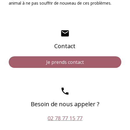
animal à ne pas souffrir de nouveau de ces problèmes.
mail
Contact
Je prends contact
phone
Besoin de nous appeler ?
02 78 77 15 77