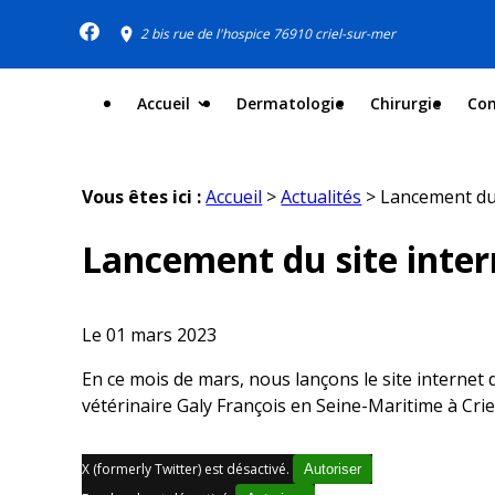
Panneau de gestion des cookies
2 bis rue de l'hospice 76910 criel-sur-mer
Accueil
Dermatologie
Chirurgie
Co
Vous êtes ici :
Accueil
>
Actualités
> Lancement du s
Lancement du site intern
Le
01 mars 2023
En ce mois de mars, nous lançons le site internet 
vétérinaire Galy François en Seine-Maritime à Cri
X (formerly Twitter) est désactivé.
Autoriser