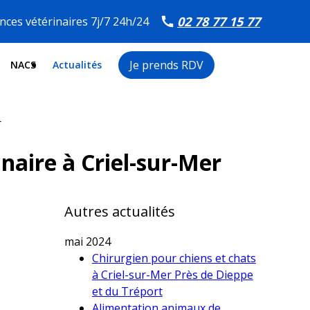
02 78 77 15 77
ces vétérinaires 7j/7 24h/24
Je prends RDV
NACS
Actualités
r
naire à Criel-sur-Mer
Autres actualités
mai 2024
Chirurgien pour chiens et chats
à Criel-sur-Mer Près de Dieppe
et du Tréport
Alimentation animaux de